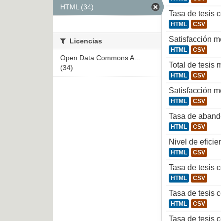
HTML (34)
Tasa de tesis 
HTML
CSV
Satisfacción m
Licencias
HTML
CSV
Open Data Commons A...
Total de tesis
(34)
HTML
CSV
Satisfacción me
HTML
CSV
Tasa de aband
HTML
CSV
Nivel de efici
HTML
CSV
Tasa de tesis 
HTML
CSV
Tasa de tesis 
HTML
CSV
Tasa de tesis 