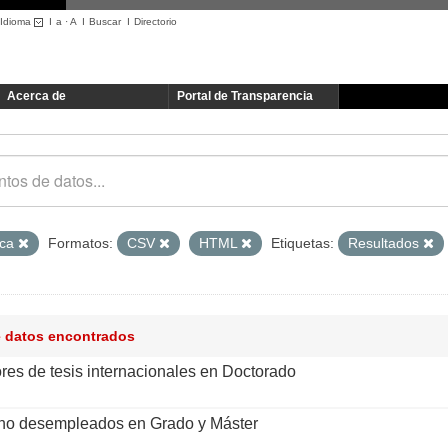
Idioma
I
a
·
A
I
Buscar
I
Directorio
Acerca de
Portal de Transparencia
ica
Formatos:
CSV
HTML
Etiquetas:
Resultados
e datos encontrados
ores de tesis internacionales en Doctorado
 no desempleados en Grado y Máster