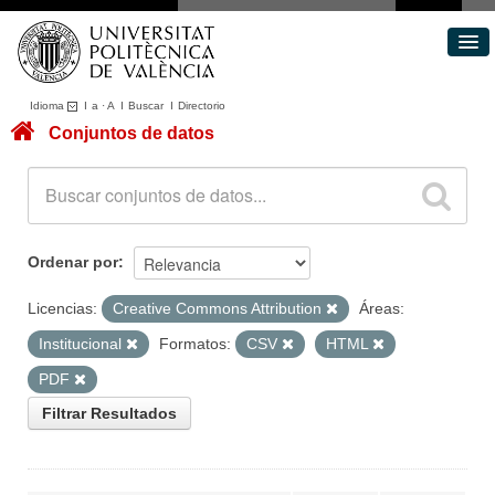
Idioma
I
a
·
A
I
Buscar
I
Directorio
Conjuntos de datos
Conjuntos de datos
Áreas
Acerca de
Portal de Transparencia
Ordenar por
Licencias:
Creative Commons Attribution
Áreas:
Institucional
Formatos:
CSV
HTML
PDF
Filtrar Resultados