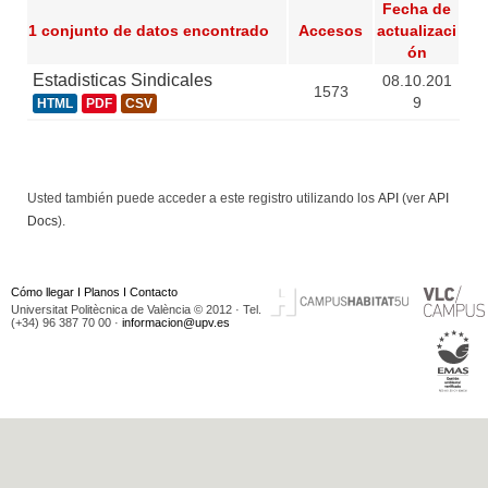
Fecha de
1 conjunto de datos encontrado
Accesos
actualizaci
ón
Estadisticas Sindicales
08.10.201
1573
9
HTML
PDF
CSV
Usted también puede acceder a este registro utilizando los
API
(ver
API
Docs
).
Cómo llegar
I
Planos
I
Contacto
Universitat Politècnica de València © 2012 · Tel.
(+34) 96 387 70 00 ·
informacion@upv.es