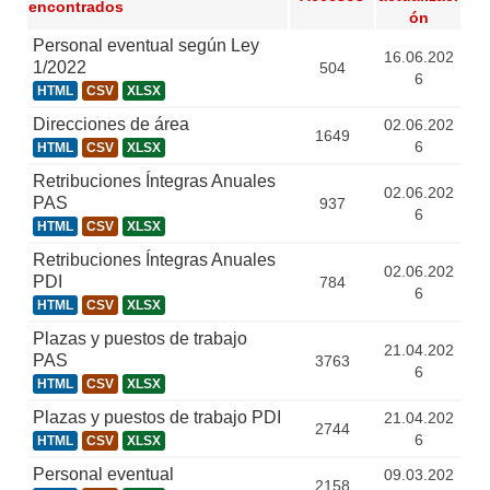
encontrados
ón
Personal eventual según Ley
16.06.202
1/2022
504
6
HTML
CSV
XLSX
Direcciones de área
02.06.202
1649
6
HTML
CSV
XLSX
Retribuciones Íntegras Anuales
02.06.202
PAS
937
6
HTML
CSV
XLSX
Retribuciones Íntegras Anuales
02.06.202
PDI
784
6
HTML
CSV
XLSX
Plazas y puestos de trabajo
21.04.202
PAS
3763
6
HTML
CSV
XLSX
Plazas y puestos de trabajo PDI
21.04.202
2744
6
HTML
CSV
XLSX
Personal eventual
09.03.202
2158