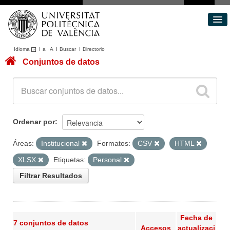
Idioma
I
a
·
A
I
Buscar
I
Directorio
Conjuntos de datos
Conjuntos de datos
Áreas
Acerca de
Portal de Transparencia
Ordenar por
Áreas:
Institucional
Formatos:
CSV
HTML
XLSX
Etiquetas:
Personal
Filtrar Resultados
Fecha de
7 conjuntos de datos
Accesos
actualizaci