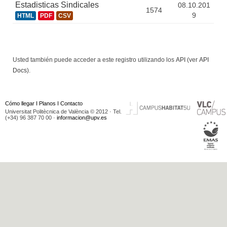
Estadisticas Sindicales
08.10.201
1574
9
HTML
PDF
CSV
Usted también puede acceder a este registro utilizando los
API
(ver
API
Docs
).
Cómo llegar
I
Planos
I
Contacto
Universitat Politècnica de València © 2012 · Tel.
(+34) 96 387 70 00 ·
informacion@upv.es