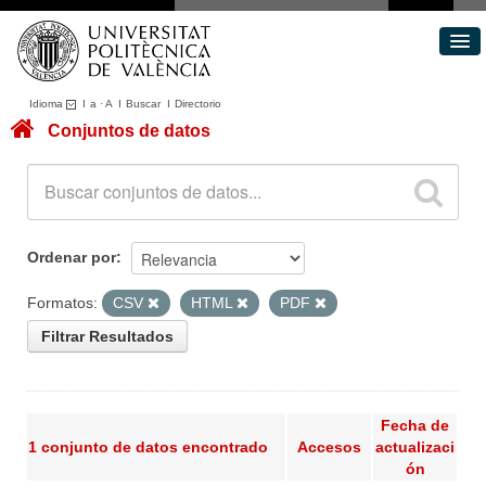
Idioma
I
a
·
A
I
Buscar
I
Directorio
Conjuntos de datos
Conjuntos de datos
Áreas
Acerca de
Portal de Transparencia
Ordenar por
Formatos:
CSV
HTML
PDF
Filtrar Resultados
Fecha de
1 conjunto de datos encontrado
Accesos
actualizaci
ón