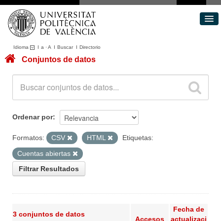
Idioma
I
a
·
A
I
Buscar
I
Directorio
Conjuntos de datos
Conjuntos de datos
Áreas
Acerca de
Portal de Transparencia
Ordenar por
Formatos:
CSV
HTML
Etiquetas:
Cuentas abiertas
Filtrar Resultados
Fecha de
3 conjuntos de datos
Accesos
actualizaci