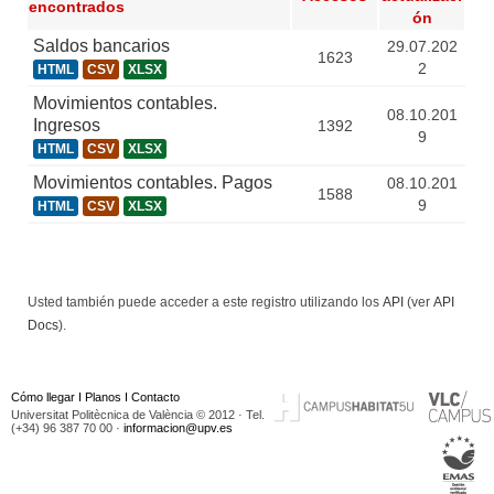
encontrados
ón
Saldos bancarios
29.07.202
1623
2
HTML
CSV
XLSX
Movimientos contables.
08.10.201
Ingresos
1392
9
HTML
CSV
XLSX
Movimientos contables. Pagos
08.10.201
1588
9
HTML
CSV
XLSX
Usted también puede acceder a este registro utilizando los
API
(ver
API
Docs
).
Cómo llegar
I
Planos
I
Contacto
Universitat Politècnica de València © 2012 · Tel.
(+34) 96 387 70 00 ·
informacion@upv.es