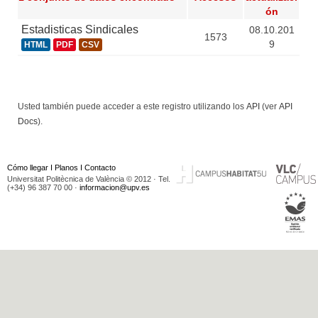
ón
Estadisticas Sindicales
08.10.201
1573
9
HTML
PDF
CSV
Usted también puede acceder a este registro utilizando los
API
(ver
API
Docs
).
Cómo llegar
I
Planos
I
Contacto
Universitat Politècnica de València © 2012 · Tel.
(+34) 96 387 70 00 ·
informacion@upv.es