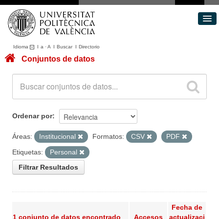
Idioma
I
a
·
A
I
Buscar
I
Directorio
Conjuntos de datos
Conjuntos de datos
Áreas
Acerca de
Portal de Transparencia
Ordenar por
Áreas:
Institucional
Formatos:
CSV
PDF
Etiquetas:
Personal
Filtrar Resultados
Fecha de
1 conjunto de datos encontrado
Accesos
actualizaci