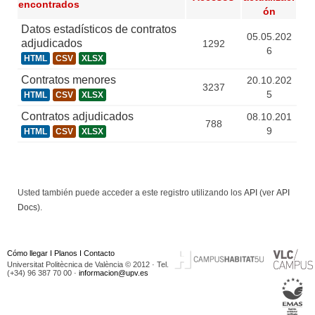
encontrados
ón
Datos estadísticos de contratos
05.05.202
adjudicados
1292
6
HTML
CSV
XLSX
Contratos menores
20.10.202
3237
5
HTML
CSV
XLSX
Contratos adjudicados
08.10.201
788
9
HTML
CSV
XLSX
Usted también puede acceder a este registro utilizando los
API
(ver
API
Docs
).
Cómo llegar
I
Planos
I
Contacto
Universitat Politècnica de València © 2012 · Tel.
(+34) 96 387 70 00 ·
informacion@upv.es