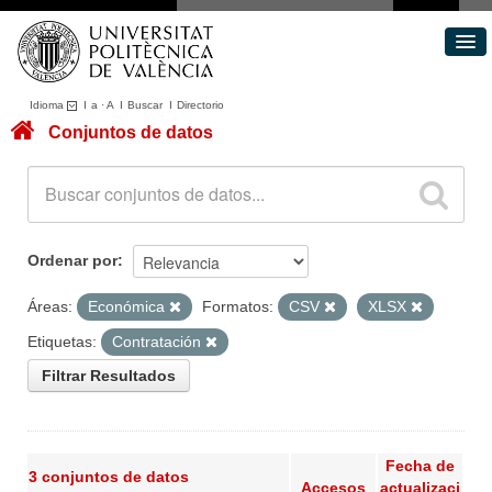
Idioma
I
a
·
A
I
Buscar
I
Directorio
Conjuntos de datos
Conjuntos de datos
Áreas
Acerca de
Portal de Transparencia
Ordenar por
Áreas:
Económica
Formatos:
CSV
XLSX
Etiquetas:
Contratación
Filtrar Resultados
Fecha de
3 conjuntos de datos
Accesos
actualizaci