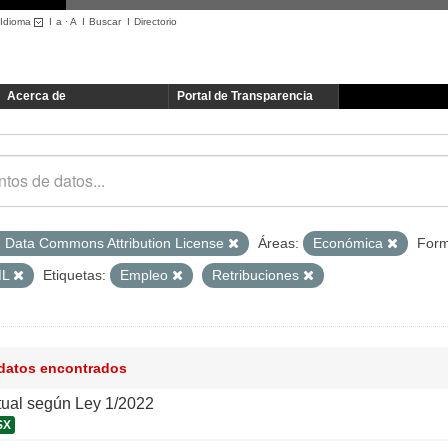
Idioma
I
a
·
A
I
Buscar
I
Directorio
Acerca de
Portal de Transparencia
 Data Commons Attribution License
Áreas:
Económica
Form
ML
Etiquetas:
Empleo
Retribuciones
 datos encontrados
tual según Ley 1/2022
SX