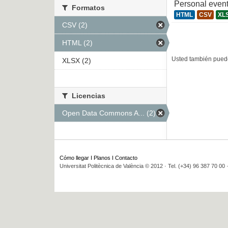
Personal even
Formatos
HTML
CSV
XL
CSV (2)
HTML (2)
Usted también puede
XLSX (2)
Licencias
Open Data Commons A... (2)
Cómo llegar
I
Planos
I
Contacto
Universitat Politècnica de València © 2012 · Tel. (+34) 96 387 70 00 