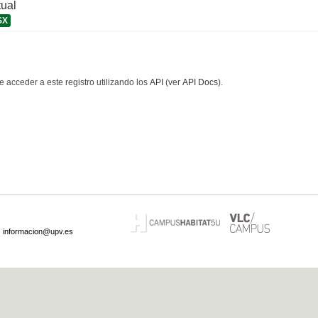
tual
SX
 acceder a este registro utilizando los
API
(ver
API Docs
).
·
informacion@upv.es