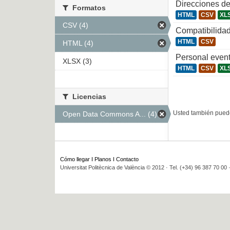
Direcciones de
Formatos
HTML
CSV
XL
CSV (4)
Compatibilidad
HTML
CSV
HTML (4)
Personal even
XLSX (3)
HTML
CSV
XL
Licencias
Usted también puede
Open Data Commons A... (4)
Cómo llegar
I
Planos
I
Contacto
Universitat Politècnica de València © 2012 · Tel. (+34) 96 387 70 00 