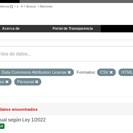
Idioma
I
a
·
A
I
Buscar
I
Directorio
Acerca de
Portal de Transparencia
 Data Commons Attribution License
Formatos:
CSV
HTM
leo
Personal
 datos encontrados
tual según Ley 1/2022
SX