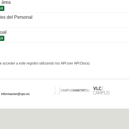
 área
SX
es del Personal
tual
SX
 acceder a este registro utilizando los
API
(ver
API Docs
).
·
informacion@upv.es