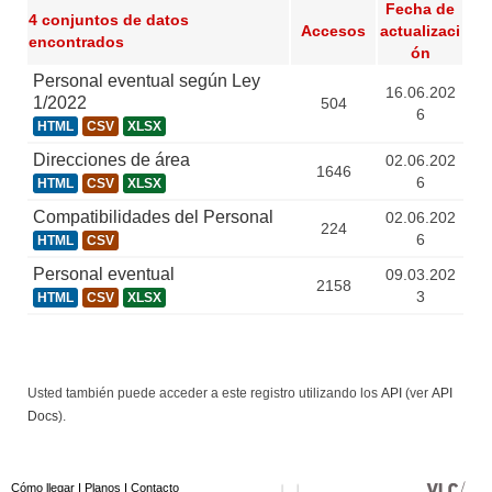
Fecha de
4 conjuntos de datos
Accesos
actualizaci
encontrados
ón
Personal eventual según Ley
16.06.202
1/2022
504
6
HTML
CSV
XLSX
Direcciones de área
02.06.202
1646
6
HTML
CSV
XLSX
Compatibilidades del Personal
02.06.202
224
6
HTML
CSV
Personal eventual
09.03.202
2158
3
HTML
CSV
XLSX
Usted también puede acceder a este registro utilizando los
API
(ver
API
Docs
).
Cómo llegar
I
Planos
I
Contacto