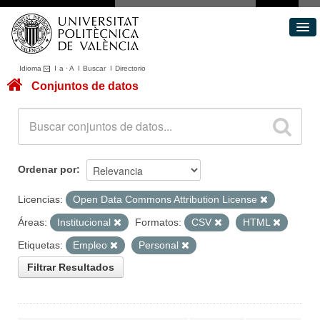
Idioma
I
a
·
A
I
Buscar
I
Directorio
Conjuntos de datos
Conjuntos de datos
Áreas
Acerca de
Portal de Transparencia
Ordenar por
Licencias:
Open Data Commons Attribution License
Áreas:
Institucional
Formatos:
CSV
HTML
Etiquetas:
Empleo
Personal
Filtrar Resultados