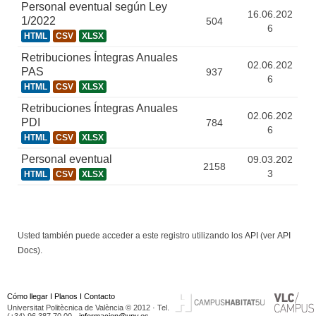
Personal eventual según Ley
16.06.202
1/2022
504
6
HTML
CSV
XLSX
Retribuciones Íntegras Anuales
02.06.202
PAS
937
6
HTML
CSV
XLSX
Retribuciones Íntegras Anuales
02.06.202
PDI
784
6
HTML
CSV
XLSX
Personal eventual
09.03.202
2158
3
HTML
CSV
XLSX
Usted también puede acceder a este registro utilizando los
API
(ver
API
Docs
).
Cómo llegar
I
Planos
I
Contacto
Universitat Politècnica de València © 2012 · Tel.