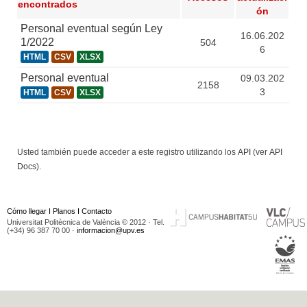
encontrados
ón
Personal eventual según Ley
16.06.202
1/2022
504
6
HTML
CSV
XLSX
Personal eventual
09.03.202
2158
3
HTML
CSV
XLSX
Usted también puede acceder a este registro utilizando los
API
(ver
API
Docs
).
Cómo llegar
I
Planos
I
Contacto
Universitat Politècnica de València © 2012 · Tel.
(+34) 96 387 70 00 ·
informacion@upv.es