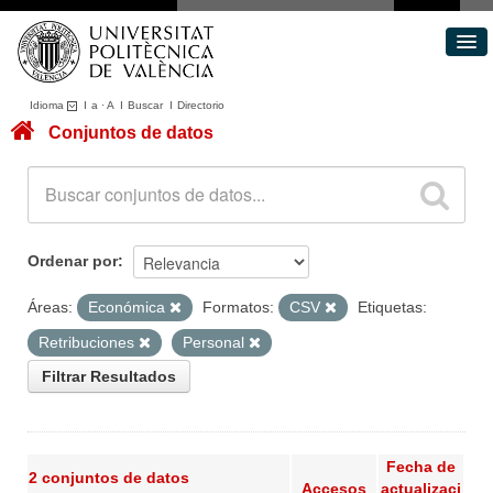
Idioma
I
a
·
A
I
Buscar
I
Directorio
Conjuntos de datos
Conjuntos de datos
Áreas
Acerca de
Portal de Transparencia
Ordenar por
Áreas:
Económica
Formatos:
CSV
Etiquetas:
Retribuciones
Personal
Filtrar Resultados
Fecha de
2 conjuntos de datos
Accesos
actualizaci