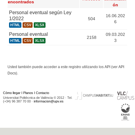
encontrados
ón
Personal eventual según Ley
16.06.202
1/2022
504
6
HTML
CSV
XLSX
Personal eventual
09.03.202
2158
3
HTML
CSV
XLSX
Usted también puede acceder a este registro utilizando los
API
(ver
API
Docs
).
Cómo llegar
I
Planos
I
Contacto
Universitat Politècnica de València © 2012 · Tel.
(+34) 96 387 70 00 ·
informacion@upv.es