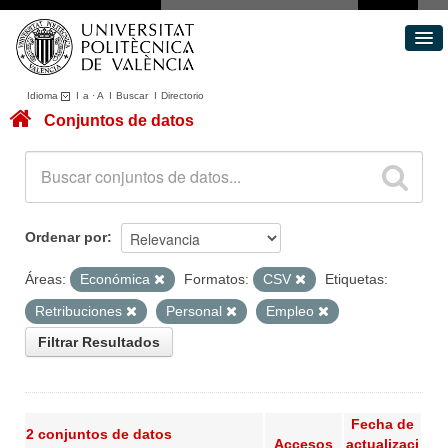
Idioma
I
a
·
A
I
Buscar
I
Directorio
Conjuntos de datos
Conjuntos de datos
Áreas
Acerca de
Portal de Transparencia
Ordenar por
Áreas:
Económica
Formatos:
CSV
Etiquetas:
Retribuciones
Personal
Empleo
Filtrar Resultados
Fecha de
2 conjuntos de datos
Accesos
actualizaci