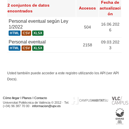
Fecha de
2 conjuntos de datos
Accesos
actualizaci
encontrados
ón
Personal eventual según Ley
16.06.202
1/2022
504
6
HTML
CSV
XLSX
Personal eventual
09.03.202
2158
3
HTML
CSV
XLSX
Usted también puede acceder a este registro utilizando los
API
(ver
API
Docs
).
Cómo llegar
I
Planos
I
Contacto
Universitat Politècnica de València © 2012 · Tel.
(+34) 96 387 70 00 ·
informacion@upv.es