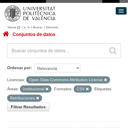
Idioma
I
a
·
A
I
Buscar
I
Directorio
Conjuntos de datos
Conjuntos de datos
Áreas
Acerca de
Portal de Transparencia
Ordenar por
Licencias:
Open Data Commons Attribution License
Áreas:
Institucional
Formatos:
CSV
Etiquetas:
Retribuciones
Filtrar Resultados