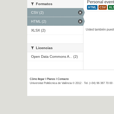
Personal even
Formatos
HTML
CSV
XL
CSV (2)
HTML (2)
Usted también puede
XLSX (2)
Licencias
Open Data Commons A... (2)
Cómo llegar
I
Planos
I
Contacto
Universitat Politècnica de València © 2012 · Tel. (+34) 96 387 70 00 