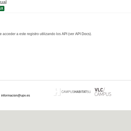
tual
SX
 acceder a este registro utilizando los
API
(ver
API Docs
).
·
informacion@upv.es