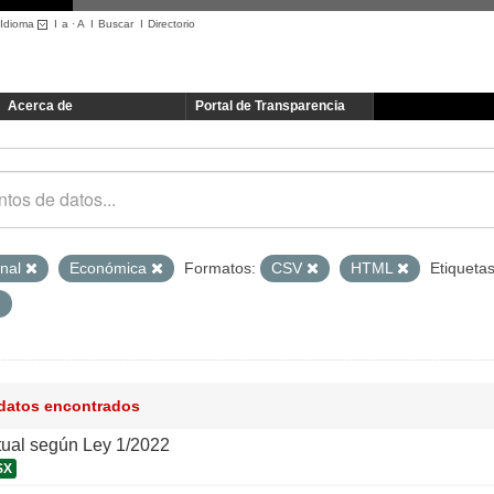
Idioma
I
a
·
A
I
Buscar
I
Directorio
Acerca de
Portal de Transparencia
onal
Económica
Formatos:
CSV
HTML
Etiquetas
 datos encontrados
tual según Ley 1/2022
SX