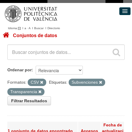
Idioma
I
a
·
A
I
Buscar
I
Directorio
Conjuntos de datos
Conjuntos de datos
Áreas
Acerca de
Portal de Transparencia
Ordenar por
Formatos:
CSV
Etiquetas:
Subvenciones
Transparencia
Filtrar Resultados
Fecha de
1 conjunto de datos encontrado
Accesos
actualizaci