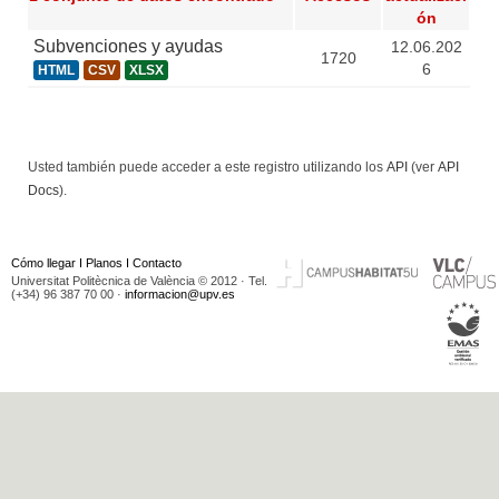
ón
Subvenciones y ayudas
12.06.202
1720
6
HTML
CSV
XLSX
Usted también puede acceder a este registro utilizando los
API
(ver
API
Docs
).
Cómo llegar
I
Planos
I
Contacto
Universitat Politècnica de València © 2012 · Tel.
(+34) 96 387 70 00 ·
informacion@upv.es