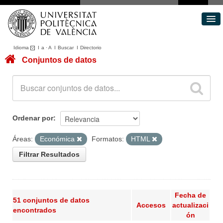
Idioma
I
a
·
A
I
Buscar
I
Directorio
Conjuntos de datos
Conjuntos de datos
Áreas
Acerca de
Portal de Transparencia
Ordenar por
Áreas:
Económica
Formatos:
HTML
Filtrar Resultados
Fecha de
51 conjuntos de datos
Accesos
actualizaci
encontrados
ón