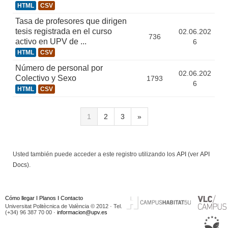
HTML
CSV
Tasa de profesores que dirigen
tesis registrada en el curso
02.06.202
736
activo en UPV de ...
6
HTML
CSV
Número de personal por
02.06.202
Colectivo y Sexo
1793
6
HTML
CSV
1
2
3
»
Usted también puede acceder a este registro utilizando los
API
(ver
API
Docs
).
Cómo llegar
I
Planos
I
Contacto
Universitat Politècnica de València © 2012 · Tel.
(+34) 96 387 70 00 ·
informacion@upv.es