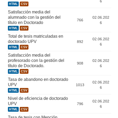
6
HTML
CSV
Satisfacción media del
alumnado con la gestión del
02.06.202
766
título en Doctorado
6
HTML
CSV
Total de tesis matriculadas en
02.06.202
doctorado UPV
892
6
HTML
CSV
Satisfacción media del
profesorado con la gestión del
02.06.202
908
título de Doctorado.
6
HTML
CSV
Tasa de abandono en doctorado
02.06.202
UPV
1013
6
HTML
CSV
Nivel de eficiencia de doctorado
02.06.202
UPV
796
6
HTML
CSV
Tasa de tesis con Mención