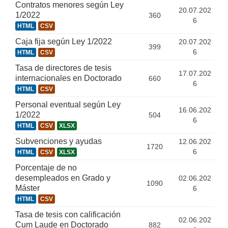
Contratos menores según Ley
20.07.202
1/2022
360
6
HTML
CSV
Caja fija según Ley 1/2022
20.07.202
399
6
HTML
CSV
Tasa de directores de tesis
17.07.202
internacionales en Doctorado
660
6
HTML
CSV
Personal eventual según Ley
16.06.202
1/2022
504
6
HTML
CSV
XLSX
Subvenciones y ayudas
12.06.202
1720
6
HTML
CSV
XLSX
Porcentaje de no
desempleados en Grado y
02.06.202
1090
Máster
6
HTML
CSV
Tasa de tesis con calificación
02.06.202
Cum Laude en Doctorado
882