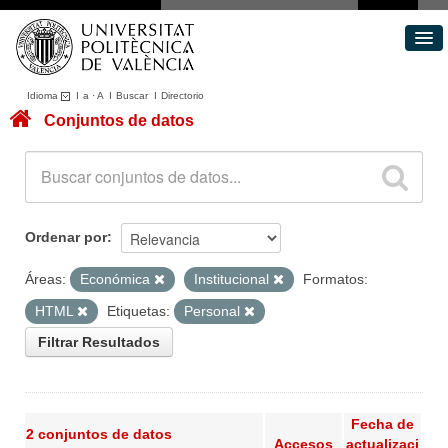
Idioma
I
a
·
A
I
Buscar
I
Directorio
Conjuntos de datos
Conjuntos de datos
Áreas
Acerca de
Portal de Transparencia
Ordenar por
Áreas:
Económica
Institucional
Formatos:
HTML
Etiquetas:
Personal
Filtrar Resultados
Fecha de
2 conjuntos de datos
Accesos
actualizaci