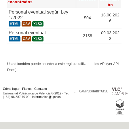
encontrados
ón
Personal eventual según Ley
16.06.202
1/2022
504
6
HTML
CSV
XLSX
Personal eventual
09.03.202
2158
3
HTML
CSV
XLSX
Usted también puede acceder a este registro utilizando los
API
(ver
API
Docs
).
Cómo llegar
I
Planos
I
Contacto
Universitat Politècnica de València © 2012 · Tel.
(+34) 96 387 70 00 ·
informacion@upv.es