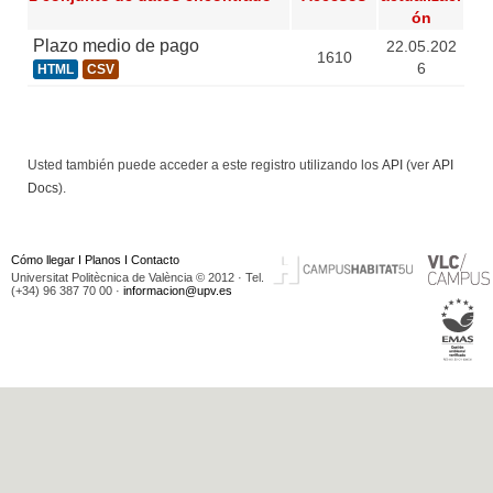
ón
Plazo medio de pago
22.05.202
1610
6
HTML
CSV
Usted también puede acceder a este registro utilizando los
API
(ver
API
Docs
).
Cómo llegar
I
Planos
I
Contacto
Universitat Politècnica de València © 2012 · Tel.
(+34) 96 387 70 00 ·
informacion@upv.es