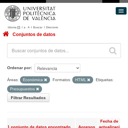
Idioma
I
a
·
A
I
Buscar
I
Directorio
Conjuntos de datos
Conjuntos de datos
Áreas
Acerca de
Portal de Transparencia
Ordenar por
Áreas:
Económica
Formatos:
HTML
Etiquetas:
Presupuestos
Filtrar Resultados
Fecha de
1 conjunto de datos encontrado
Accesos
actualizaci