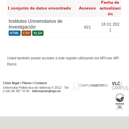
Fecha de
1 conjunto de datos encontrado
Accesos
actualizaci
ón
Institutos Universitarios de
18.01.202
Investigación
821
1
HTML
CSV
XLSX
Usted también puede acceder a este registro utilizando los
API
(ver
API
Docs
).
Cómo llegar
I
Planos
I
Contacto
Universitat Politècnica de València © 2012 · Tel.
(+34) 96 387 70 00 ·
informacion@upv.es