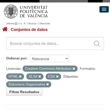
Idioma
I
a
·
A
I
Buscar
I
Directorio
Conjuntos de datos
Conjuntos de datos
Áreas
Acerca de
Portal de Transparencia
Ordenar por
Licencias:
Creative Commons Attribution
Formatos:
HTML
XLSX
CSV
Etiquetas:
Estructura Organizativa
Filtrar Resultados