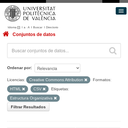
Idioma
I
a
·
A
I
Buscar
I
Directorio
Conjuntos de datos
Conjuntos de datos
Áreas
Acerca de
Portal de Transparencia
Ordenar por
Licencias:
Creative Commons Attribution
Formatos:
HTML
CSV
Etiquetas:
Estructura Organizativa
Filtrar Resultados