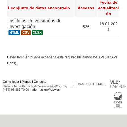
Fecha de
1 conjunto de datos encontrado
Accesos
actualizaci
ón
Institutos Universitarios de
18.01.202
Investigación
826
1
HTML
CSV
XLSX
Usted también puede acceder a este registro utilizando los
API
(ver
API
Docs
).
Cómo llegar
I
Planos
I
Contacto
Universitat Politècnica de València © 2012 · Tel.
(+34) 96 387 70 00 ·
informacion@upv.es