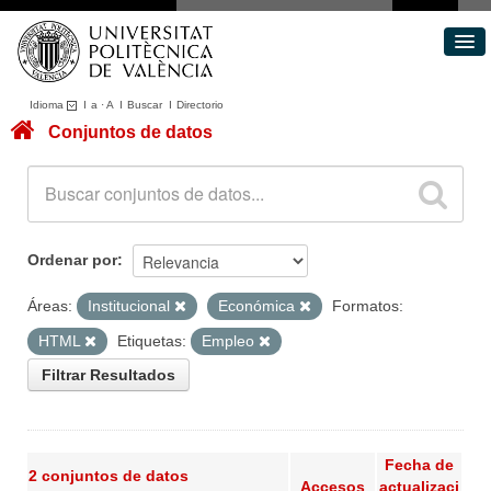
Idioma
I
a
·
A
I
Buscar
I
Directorio
Conjuntos de datos
Conjuntos de datos
Áreas
Acerca de
Portal de Transparencia
Ordenar por
Áreas:
Institucional
Económica
Formatos:
HTML
Etiquetas:
Empleo
Filtrar Resultados
Fecha de
2 conjuntos de datos
Accesos
actualizaci