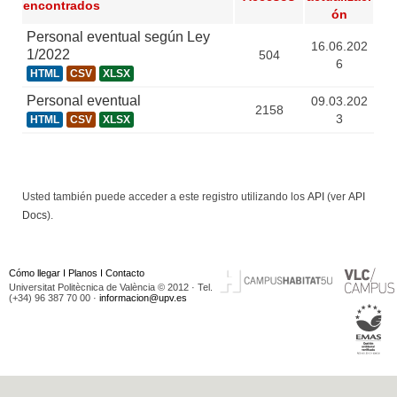
encontrados
ón
Personal eventual según Ley
16.06.202
1/2022
504
6
HTML
CSV
XLSX
Personal eventual
09.03.202
2158
3
HTML
CSV
XLSX
Usted también puede acceder a este registro utilizando los
API
(ver
API
Docs
).
Cómo llegar
I
Planos
I
Contacto
Universitat Politècnica de València © 2012 · Tel.
(+34) 96 387 70 00 ·
informacion@upv.es