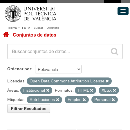
Idioma
I
a
·
A
I
Buscar
I
Directorio
Conjuntos de datos
Conjuntos de datos
Áreas
Acerca de
Portal de Transparencia
Ordenar por
Licencias:
Open Data Commons Attribution License
Áreas:
Institucional
Formatos:
HTML
XLSX
Etiquetas:
Retribuciones
Empleo
Personal
Filtrar Resultados