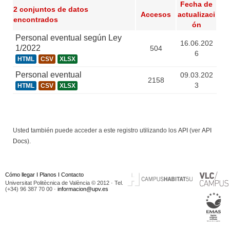
Fecha de
2 conjuntos de datos
Accesos
actualizaci
encontrados
ón
Personal eventual según Ley
16.06.202
1/2022
504
6
HTML
CSV
XLSX
Personal eventual
09.03.202
2158
3
HTML
CSV
XLSX
Usted también puede acceder a este registro utilizando los
API
(ver
API
Docs
).
Cómo llegar
I
Planos
I
Contacto
Universitat Politècnica de València © 2012 · Tel.
(+34) 96 387 70 00 ·
informacion@upv.es