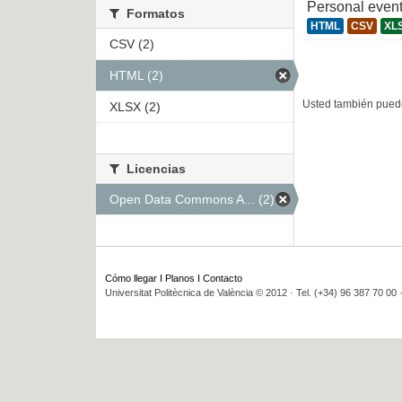
Personal even
Formatos
HTML
CSV
XL
CSV (2)
HTML (2)
Usted también puede
XLSX (2)
Licencias
Open Data Commons A... (2)
Cómo llegar
I
Planos
I
Contacto
Universitat Politècnica de València © 2012 · Tel. (+34) 96 387 70 00 