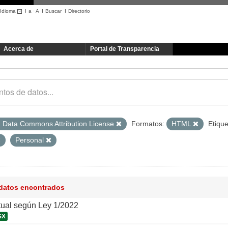
Idioma
I
a
·
A
I
Buscar
I
Directorio
Acerca de
Portal de Transparencia
 Data Commons Attribution License
Formatos:
HTML
Etique
Personal
 datos encontrados
tual según Ley 1/2022
SX