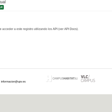
tual
SX
 acceder a este registro utilizando los
API
(ver
API Docs
).
·
informacion@upv.es