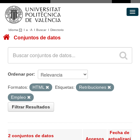
Idioma
I
a
·
A
I
Buscar
I
Directorio
Conjuntos de datos
Conjuntos de datos
Áreas
Acerca de
Portal de Transparencia
Ordenar por
Formatos:
HTML
Etiquetas:
Retribuciones
Empleo
Filtrar Resultados
Fecha de
2 conjuntos de datos
Accesos
actualizaci