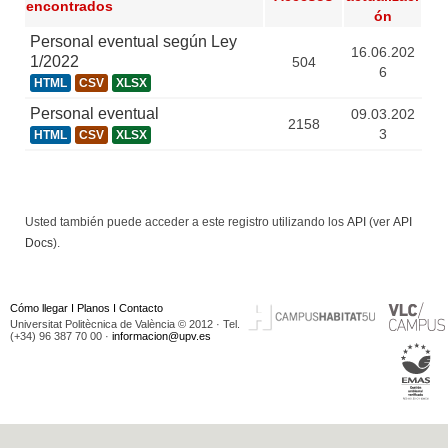
encontrados
ón
Personal eventual según Ley
16.06.202
1/2022
504
6
HTML
CSV
XLSX
Personal eventual
09.03.202
2158
3
HTML
CSV
XLSX
Usted también puede acceder a este registro utilizando los
API
(ver
API
Docs
).
Cómo llegar
I
Planos
I
Contacto
Universitat Politècnica de València © 2012 · Tel.
(+34) 96 387 70 00 ·
informacion@upv.es