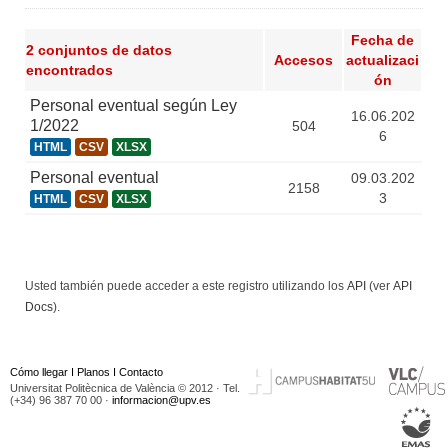
Fecha de
2 conjuntos de datos
Accesos
actualizaci
encontrados
ón
Personal eventual según Ley
16.06.202
1/2022
504
6
HTML
CSV
XLSX
Personal eventual
09.03.202
2158
3
HTML
CSV
XLSX
Usted también puede acceder a este registro utilizando los
API
(ver
API
Docs
).
Cómo llegar
I
Planos
I
Contacto
Universitat Politècnica de València © 2012 · Tel.
(+34) 96 387 70 00 ·
informacion@upv.es