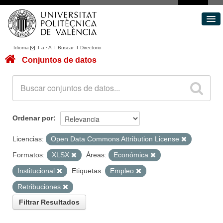
Idioma
I
a
·
A
I
Buscar
I
Directorio
Conjuntos de datos
Conjuntos de datos
Áreas
Acerca de
Portal de Transparencia
Ordenar por
Licencias:
Open Data Commons Attribution License
Formatos:
XLSX
Áreas:
Económica
Institucional
Etiquetas:
Empleo
Retribuciones
Filtrar Resultados