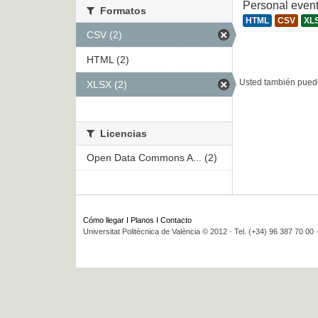
Personal even
Formatos
HTML
CSV
XL
CSV (2)
HTML (2)
Usted también puede
XLSX (2)
Licencias
Open Data Commons A... (2)
Cómo llegar
I
Planos
I
Contacto
Universitat Politècnica de València © 2012 · Tel. (+34) 96 387 70 00 