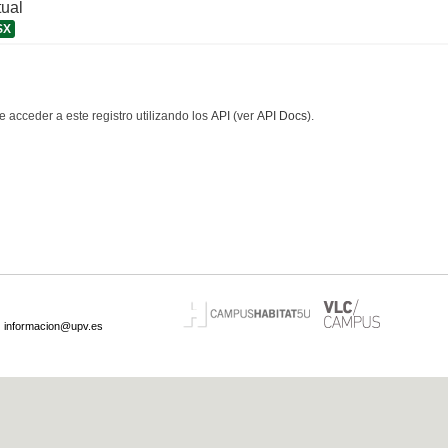
tual
SX
 acceder a este registro utilizando los
API
(ver
API Docs
).
·
informacion@upv.es