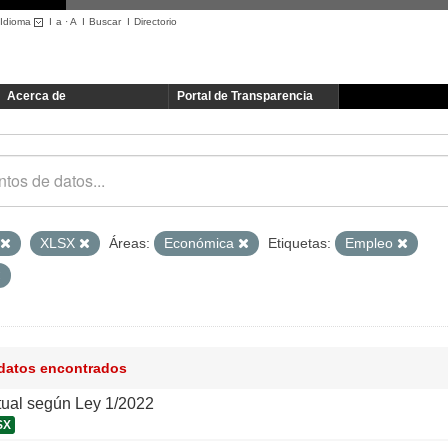
Idioma
I
a
·
A
I
Buscar
I
Directorio
Acerca de
Portal de Transparencia
XLSX
Áreas:
Económica
Etiquetas:
Empleo
 datos encontrados
tual según Ley 1/2022
SX