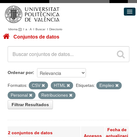
Idioma
I
a
·
A
I
Buscar
I
Directorio
Conjuntos de datos
Conjuntos de datos
Áreas
Acerca de
Portal de Transparencia
Ordenar por
Formatos:
CSV
HTML
Etiquetas:
Empleo
Personal
Retribuciones
Filtrar Resultados
Fecha de
2 conjuntos de datos
Accesos
actualizaci