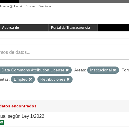
Idioma
I
a
·
A
I
Buscar
I
Directorio
Acerca de
Portal de Transparencia
 Data Commons Attribution License
Áreas:
Institucional
For
uetas:
Empleo
Retribuciones
 datos encontrados
tual según Ley 1/2022
SX