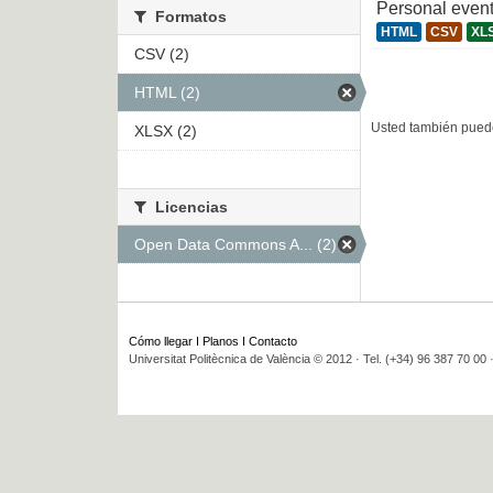
Personal even
Formatos
HTML
CSV
XL
CSV (2)
HTML (2)
Usted también puede
XLSX (2)
Licencias
Open Data Commons A... (2)
Cómo llegar
I
Planos
I
Contacto
Universitat Politècnica de València © 2012 · Tel. (+34) 96 387 70 00 