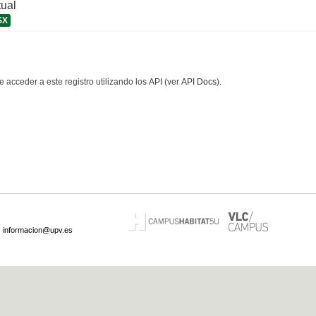
tual
SX
 acceder a este registro utilizando los
API
(ver
API Docs
).
·
informacion@upv.es