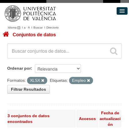
Idioma
I
a
·
A
I
Buscar
I
Directorio
Conjuntos de datos
Conjuntos de datos
Áreas
Acerca de
Portal de Transparencia
Ordenar por
Formatos:
XLSX
Etiquetas:
Empleo
Filtrar Resultados
Fecha de
3 conjuntos de datos
Accesos
actualizaci
encontrados
ón