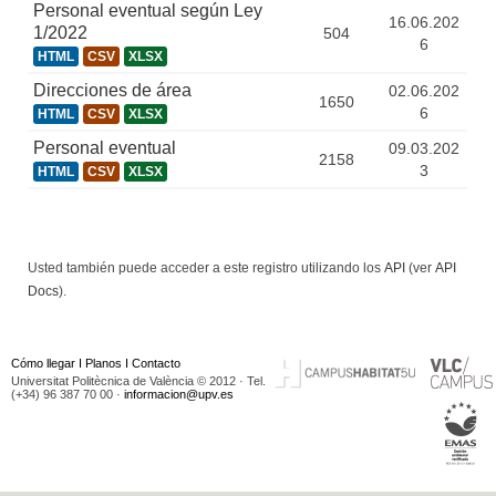
Personal eventual según Ley
16.06.202
1/2022
504
6
HTML
CSV
XLSX
Direcciones de área
02.06.202
1650
6
HTML
CSV
XLSX
Personal eventual
09.03.202
2158
3
HTML
CSV
XLSX
Usted también puede acceder a este registro utilizando los
API
(ver
API
Docs
).
Cómo llegar
I
Planos
I
Contacto
Universitat Politècnica de València © 2012 · Tel.
(+34) 96 387 70 00 ·
informacion@upv.es