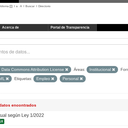
Idioma
I
a
·
A
I
Buscar
I
Directorio
Acerca de
Portal de Transparencia
 Data Commons Attribution License
Áreas:
Institucional
For
ML
Etiquetas:
Empleo
Personal
 datos encontrados
tual según Ley 1/2022
SX