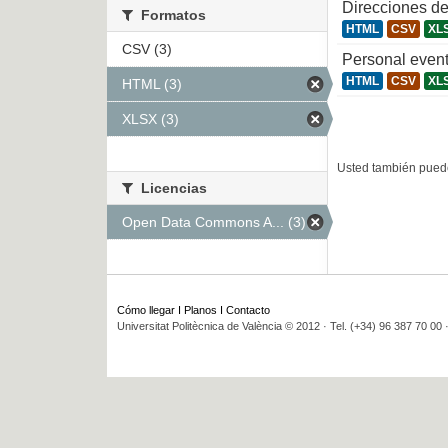
Direcciones de
Formatos
HTML
CSV
XL
CSV (3)
Personal even
HTML
CSV
XL
HTML (3)
XLSX (3)
Usted también puede
Licencias
Open Data Commons A... (3)
Cómo llegar
I
Planos
I
Contacto
Universitat Politècnica de València © 2012 · Tel. (+34) 96 387 70 00 