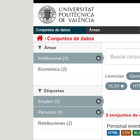
Conjuntos de datos
Áreas
Conjuntos de datos
Áreas
Institucional (3)
Económica (2)
Licencias:
Open
XLSX
HT
Etiquetas
Empleo (3)
Personal (3)
3 conjuntos de
Retribuciones (2)
Personal even
HTML
CSV
XL