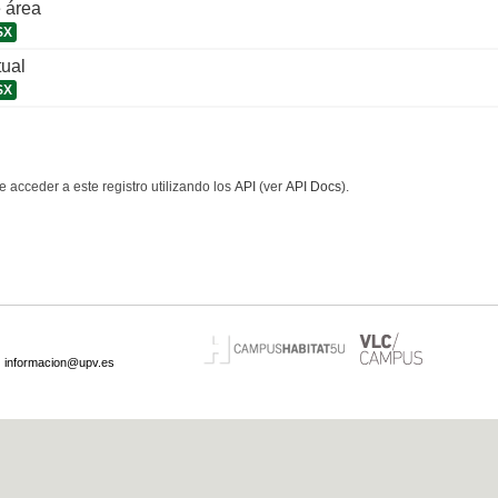
 área
SX
tual
SX
 acceder a este registro utilizando los
API
(ver
API Docs
).
·
informacion@upv.es