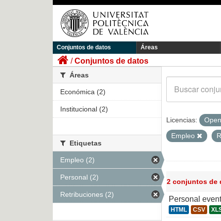
Conjuntos de datos
Áreas
Conjuntos de datos
Áreas
Económica (2)
Institucional (2)
Licencias:
Open
Empleo
R
Etiquetas
Empleo (2)
Personal (2)
2 conjuntos de
Retribuciones (2)
Personal even
HTML
CSV
XL