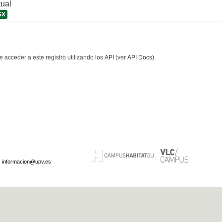
tual
SX
 acceder a este registro utilizando los
API
(ver
API Docs
).
·
informacion@upv.es