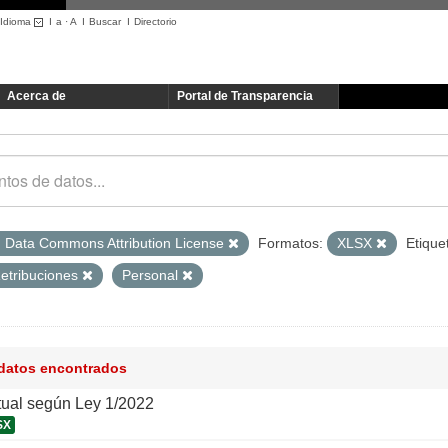
Idioma
I
a
·
A
I
Buscar
I
Directorio
Acerca de
Portal de Transparencia
 Data Commons Attribution License
Formatos:
XLSX
Etique
etribuciones
Personal
 datos encontrados
tual según Ley 1/2022
SX