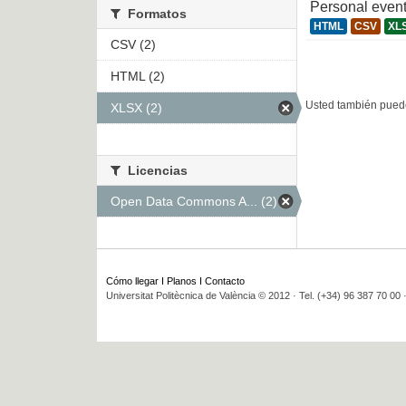
Personal even
Formatos
HTML
CSV
XL
CSV (2)
HTML (2)
Usted también puede
XLSX (2)
Licencias
Open Data Commons A... (2)
Cómo llegar
I
Planos
I
Contacto
Universitat Politècnica de València © 2012 · Tel. (+34) 96 387 70 00 