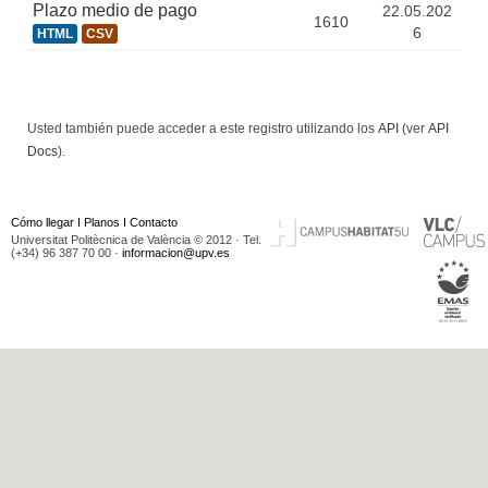
Plazo medio de pago
22.05.202
1610
6
HTML
CSV
Usted también puede acceder a este registro utilizando los
API
(ver
API
Docs
).
Cómo llegar
I
Planos
I
Contacto
Universitat Politècnica de València © 2012 · Tel.
(+34) 96 387 70 00 ·
informacion@upv.es