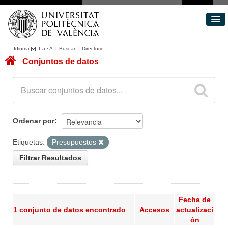
Idioma
I
a
·
A
I
Buscar
I
Directorio
Conjuntos de datos
Conjuntos de datos
Áreas
Acerca de
Portal de Transparencia
Ordenar por
Etiquetas:
Presupuestos
Filtrar Resultados
Fecha de
1 conjunto de datos encontrado
Accesos
actualizaci
ón