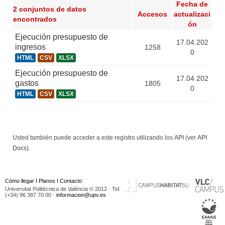
Fecha de
2 conjuntos de datos
Accesos
actualizaci
encontrados
ón
Ejecución presupuesto de
17.04.202
ingresos
1258
0
HTML
CSV
XLSX
Ejecución presupuesto de
17.04.202
gastos
1805
0
HTML
CSV
XLSX
Usted también puede acceder a este registro utilizando los
API
(ver
API
Docs
).
Cómo llegar
I
Planos
I
Contacto
Universitat Politècnica de València © 2012 · Tel.
(+34) 96 387 70 00 ·
informacion@upv.es