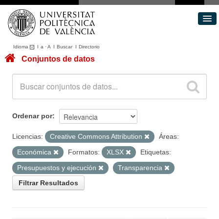
Idioma
I
a
·
A
I
Buscar
I
Directorio
Conjuntos de datos
Conjuntos de datos
Áreas
Acerca de
Portal de Transparencia
Ordenar por
Licencias:
Creative Commons Attribution
Áreas:
Económica
Formatos:
XLSX
Etiquetas:
Presupuestos y ejecución
Transparencia
Filtrar Resultados