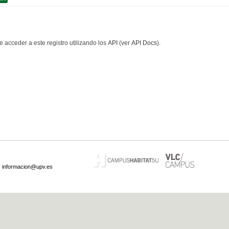
 acceder a este registro utilizando los
API
(ver
API Docs
).
·
informacion@upv.es