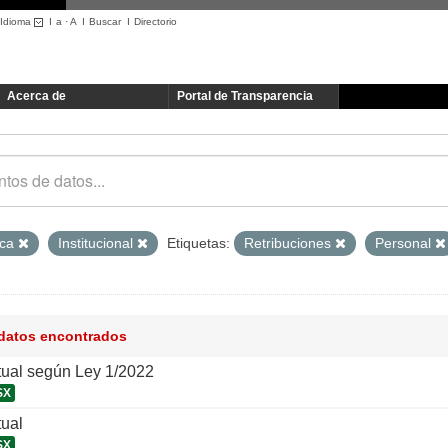
Idioma
I
a
·
A
I
Buscar
I
Directorio
Acerca de
Portal de Transparencia
ica
Institucional
Etiquetas:
Retribuciones
Personal
 datos encontrados
tual según Ley 1/2022
SX
tual
SX