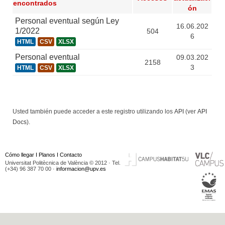
encontrados
ón
Personal eventual según Ley
16.06.202
1/2022
504
6
HTML
CSV
XLSX
Personal eventual
09.03.202
2158
3
HTML
CSV
XLSX
Usted también puede acceder a este registro utilizando los
API
(ver
API
Docs
).
Cómo llegar
I
Planos
I
Contacto
Universitat Politècnica de València © 2012 · Tel.
(+34) 96 387 70 00 ·
informacion@upv.es