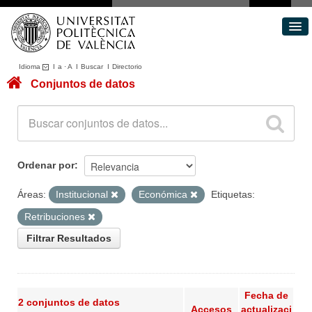
Idioma
I
a
·
A
I
Buscar
I
Directorio
Conjuntos de datos
Conjuntos de datos
Áreas
Acerca de
Portal de Transparencia
Ordenar por
Áreas:
Institucional
Económica
Etiquetas:
Retribuciones
Filtrar Resultados
Fecha de
2 conjuntos de datos
Accesos
actualizaci