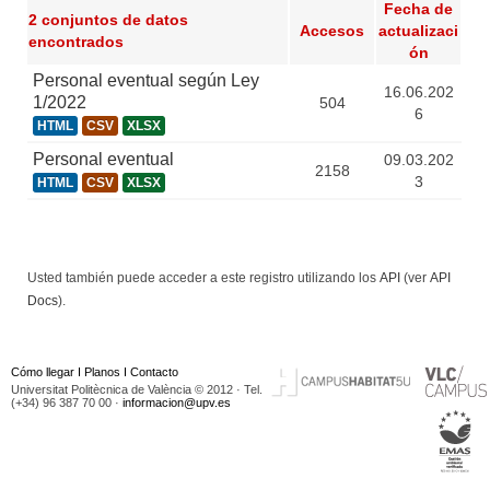
Fecha de
2 conjuntos de datos
Accesos
actualizaci
encontrados
ón
Personal eventual según Ley
16.06.202
1/2022
504
6
HTML
CSV
XLSX
Personal eventual
09.03.202
2158
3
HTML
CSV
XLSX
Usted también puede acceder a este registro utilizando los
API
(ver
API
Docs
).
Cómo llegar
I
Planos
I
Contacto
Universitat Politècnica de València © 2012 · Tel.
(+34) 96 387 70 00 ·
informacion@upv.es