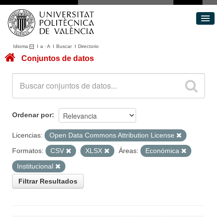
Idioma
I
a
·
A
I
Buscar
I
Directorio
Conjuntos de datos
Conjuntos de datos
Áreas
Acerca de
Portal de Transparencia
Ordenar por
Licencias:
Open Data Commons Attribution License
Formatos:
CSV
XLSX
Áreas:
Económica
Institucional
Filtrar Resultados