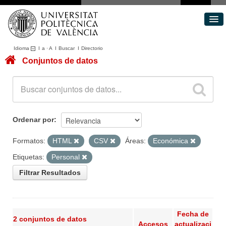
Idioma
I
a
·
A
I
Buscar
I
Directorio
Conjuntos de datos
Conjuntos de datos
Áreas
Acerca de
Portal de Transparencia
Ordenar por
Formatos:
HTML
CSV
Áreas:
Económica
Etiquetas:
Personal
Filtrar Resultados
Fecha de
2 conjuntos de datos
Accesos
actualizaci