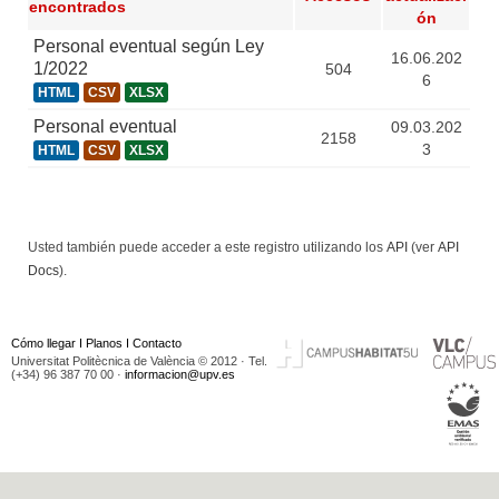
encontrados
ón
Personal eventual según Ley
16.06.202
1/2022
504
6
HTML
CSV
XLSX
Personal eventual
09.03.202
2158
3
HTML
CSV
XLSX
Usted también puede acceder a este registro utilizando los
API
(ver
API
Docs
).
Cómo llegar
I
Planos
I
Contacto
Universitat Politècnica de València © 2012 · Tel.
(+34) 96 387 70 00 ·
informacion@upv.es