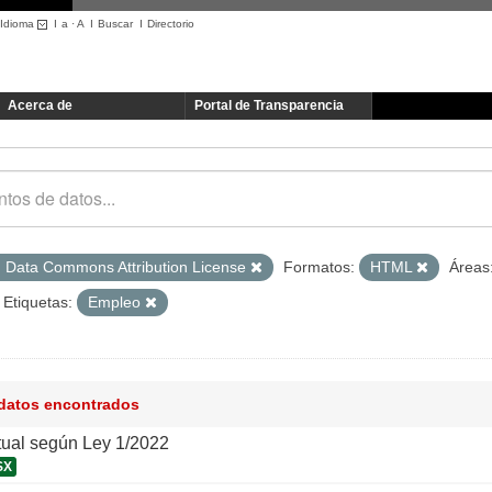
Idioma
I
a
·
A
I
Buscar
I
Directorio
Acerca de
Portal de Transparencia
 Data Commons Attribution License
Formatos:
HTML
Áreas
Etiquetas:
Empleo
 datos encontrados
tual según Ley 1/2022
SX