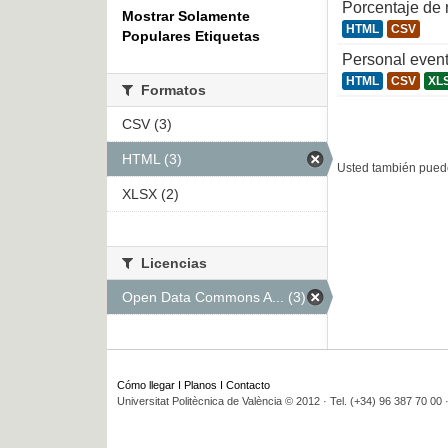
Porcentaje de
Mostrar Solamente
HTML
CSV
Populares Etiquetas
Personal even
HTML
CSV
XL
Formatos
CSV (3)
HTML (3)
Usted también puede
XLSX (2)
Licencias
Open Data Commons A... (3)
Cómo llegar
I
Planos
I
Contacto
Universitat Politècnica de València © 2012 · Tel. (+34) 96 387 70 00 