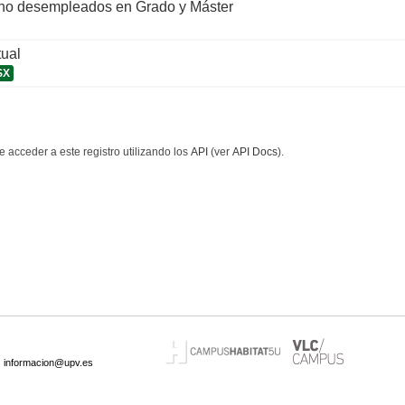
 no desempleados en Grado y Máster
tual
SX
 acceder a este registro utilizando los
API
(ver
API Docs
).
·
informacion@upv.es