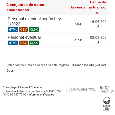
Fecha de
2 conjuntos de datos
Accesos
actualizaci
encontrados
ón
Personal eventual según Ley
16.06.202
1/2022
504
6
HTML
CSV
XLSX
Personal eventual
09.03.202
2158
3
HTML
CSV
XLSX
Usted también puede acceder a este registro utilizando los
API
(ver
API
Docs
).
Cómo llegar
I
Planos
I
Contacto
Universitat Politècnica de València © 2012 · Tel.
(+34) 96 387 70 00 ·
informacion@upv.es