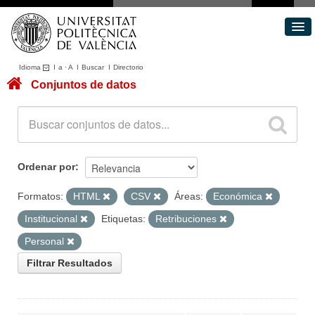
Idioma
I
a
·
A
I
Buscar
I
Directorio
Conjuntos de datos
Conjuntos de datos
Áreas
Acerca de
Portal de Transparencia
Ordenar por
Formatos:
HTML
CSV
Áreas:
Económica
Institucional
Etiquetas:
Retribuciones
Personal
Filtrar Resultados