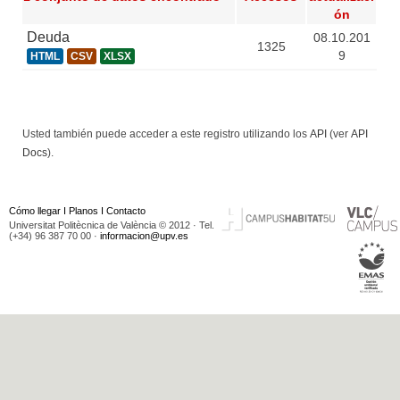
ón
Deuda
08.10.201
1325
9
HTML
CSV
XLSX
Usted también puede acceder a este registro utilizando los
API
(ver
API
Docs
).
Cómo llegar
I
Planos
I
Contacto
Universitat Politècnica de València © 2012 · Tel.
(+34) 96 387 70 00 ·
informacion@upv.es