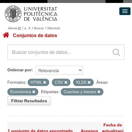
Idioma
I
a
·
A
I
Buscar
I
Directorio
Conjuntos de datos
Conjuntos de datos
Áreas
Acerca de
Portal de Transparencia
Ordenar por
Formatos:
HTML
CSV
XLSX
Áreas:
Económica
Etiquetas:
Cuentas y bienes
Filtrar Resultados
Fecha de
1 conjunto de datos encontrado
Accesos
actualizaci