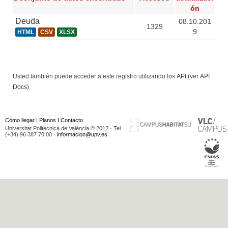
ón
Deuda
08.10.201
1329
9
HTML
CSV
XLSX
Usted también puede acceder a este registro utilizando los
API
(ver
API
Docs
).
Cómo llegar
I
Planos
I
Contacto
Universitat Politècnica de València © 2012 · Tel.
(+34) 96 387 70 00 ·
informacion@upv.es