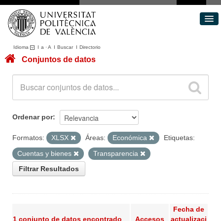
Idioma
I
a
·
A
I
Buscar
I
Directorio
Conjuntos de datos
Conjuntos de datos
Áreas
Acerca de
Portal de Transparencia
Ordenar por
Formatos:
XLSX
Áreas:
Económica
Etiquetas:
Cuentas y bienes
Transparencia
Filtrar Resultados
Fecha de
1 conjunto de datos encontrado
Accesos
actualizaci