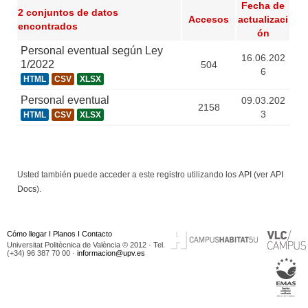
Fecha de
2 conjuntos de datos
Accesos
actualizaci
encontrados
ón
Personal eventual según Ley
16.06.202
1/2022
504
6
HTML
CSV
XLSX
Personal eventual
09.03.202
2158
3
HTML
CSV
XLSX
Usted también puede acceder a este registro utilizando los
API
(ver
API
Docs
).
Cómo llegar
I
Planos
I
Contacto
Universitat Politècnica de València © 2012 · Tel.
(+34) 96 387 70 00 ·
informacion@upv.es