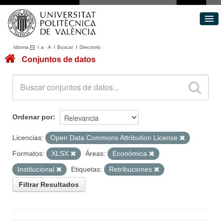
Idioma
I
a
·
A
I
Buscar
I
Directorio
Conjuntos de datos
Conjuntos de datos
Áreas
Acerca de
Portal de Transparencia
Ordenar por
Licencias:
Open Data Commons Attribution License
Formatos:
XLSX
Áreas:
Económica
Institucional
Etiquetas:
Retribuciones
Filtrar Resultados