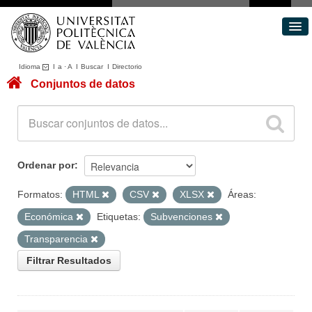
Idioma
I
a
·
A
I
Buscar
I
Directorio
Conjuntos de datos
Conjuntos de datos
Áreas
Acerca de
Portal de Transparencia
Ordenar por
Formatos:
HTML
CSV
XLSX
Áreas:
Económica
Etiquetas:
Subvenciones
Transparencia
Filtrar Resultados