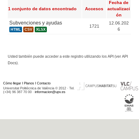
Fecha de
1 conjunto de datos encontrado
Accesos
actualizaci
ón
Subvenciones y ayudas
12.06.202
1721
6
HTML
CSV
XLSX
Usted también puede acceder a este registro utilizando los
API
(ver
API
Docs
).
Cómo llegar
I
Planos
I
Contacto
Universitat Politècnica de València © 2012 · Tel.
(+34) 96 387 70 00 ·
informacion@upv.es