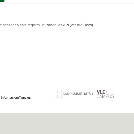
 acceder a este registro utilizando los
API
(ver
API Docs
).
·
informacion@upv.es