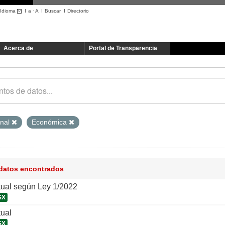
Idioma
I
a
·
A
I
Buscar
I
Directorio
Acerca de
Portal de Transparencia
onal
Económica
 datos encontrados
tual según Ley 1/2022
SX
tual
SX