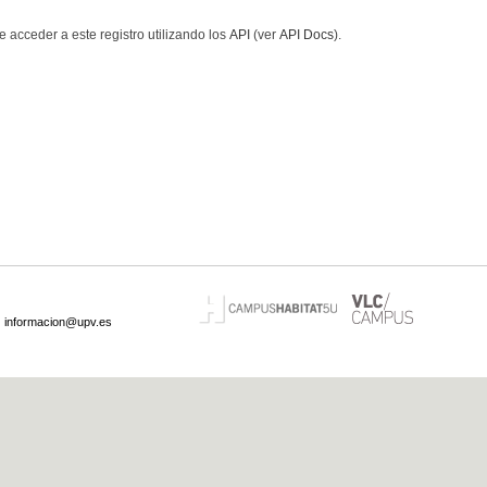
 acceder a este registro utilizando los
API
(ver
API Docs
).
·
informacion@upv.es