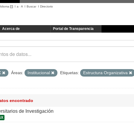
Idioma
I
a
·
A
I
Buscar
I
Directorio
Acerca de
Portal de Transparencia
X
Áreas:
Institucional
Etiquetas:
Estructura Organizativa
datos encontrado
ersitarios de Investigación
SX