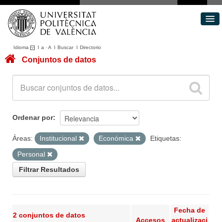
Idioma
I
a
·
A
I
Buscar
I
Directorio
Conjuntos de datos
Conjuntos de datos
Áreas
Acerca de
Portal de Transparencia
Ordenar por
Áreas:
Institucional
Económica
Etiquetas:
Personal
Filtrar Resultados
Fecha de
2 conjuntos de datos
Accesos
actualizaci