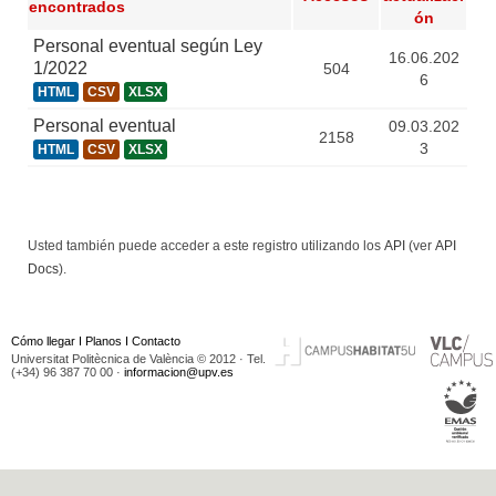
encontrados
ón
Personal eventual según Ley
16.06.202
1/2022
504
6
HTML
CSV
XLSX
Personal eventual
09.03.202
2158
3
HTML
CSV
XLSX
Usted también puede acceder a este registro utilizando los
API
(ver
API
Docs
).
Cómo llegar
I
Planos
I
Contacto
Universitat Politècnica de València © 2012 · Tel.
(+34) 96 387 70 00 ·
informacion@upv.es