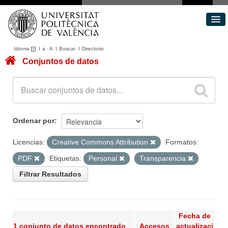
Idioma
I
a
·
A
I
Buscar
I
Directorio
Conjuntos de datos
Conjuntos de datos
Áreas
Acerca de
Portal de Transparencia
Ordenar por
Licencias:
Creative Commons Attribution
Formatos:
PDF
Etiquetas:
Personal
Transparencia
Filtrar Resultados
Fecha de
1 conjunto de datos encontrado
Accesos
actualizaci