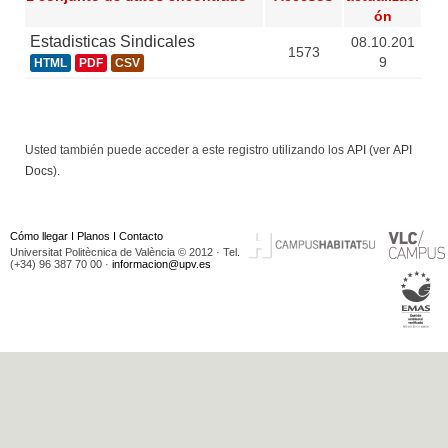
ón
Estadisticas Sindicales
08.10.201
1573
9
HTML
PDF
CSV
Usted también puede acceder a este registro utilizando los
API
(ver
API
Docs
).
Cómo llegar
I
Planos
I
Contacto
Universitat Politècnica de València © 2012 · Tel.
(+34) 96 387 70 00 ·
informacion@upv.es