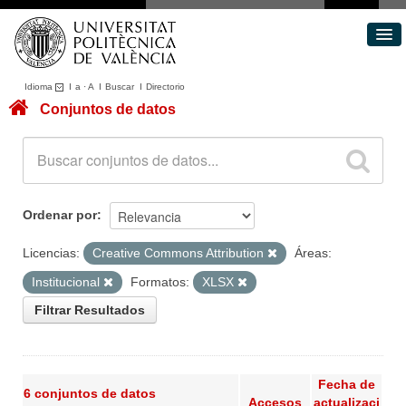
Idioma
I
a
·
A
I
Buscar
I
Directorio
Conjuntos de datos
Conjuntos de datos
Áreas
Acerca de
Portal de Transparencia
Ordenar por
Licencias:
Creative Commons Attribution
Áreas:
Institucional
Formatos:
XLSX
Filtrar Resultados
Fecha de
6 conjuntos de datos
Accesos
actualizaci