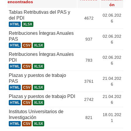
encontrados
ón
Tablas Retributivas del PAS y
02.06.202
del PDI
4672
6
HTML
XLSX
Retribuciones Íntegras Anuales
02.06.202
PAS
937
6
HTML
CSV
XLSX
Retribuciones Íntegras Anuales
02.06.202
PDI
783
6
HTML
CSV
XLSX
Plazas y puestos de trabajo
21.04.202
PAS
3761
6
HTML
CSV
XLSX
Plazas y puestos de trabajo PDI
21.04.202
2742
6
HTML
CSV
XLSX
Institutos Universitarios de
18.01.202
Investigación
821
1
HTML
CSV
XLSX