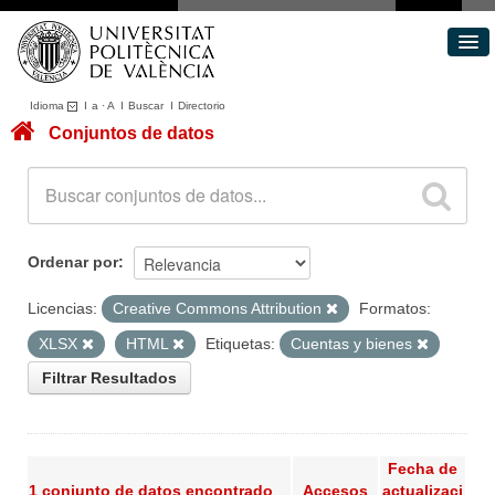
Idioma
I
a
·
A
I
Buscar
I
Directorio
Conjuntos de datos
Conjuntos de datos
Áreas
Acerca de
Portal de Transparencia
Ordenar por
Licencias:
Creative Commons Attribution
Formatos:
XLSX
HTML
Etiquetas:
Cuentas y bienes
Filtrar Resultados
Fecha de
1 conjunto de datos encontrado
Accesos
actualizaci