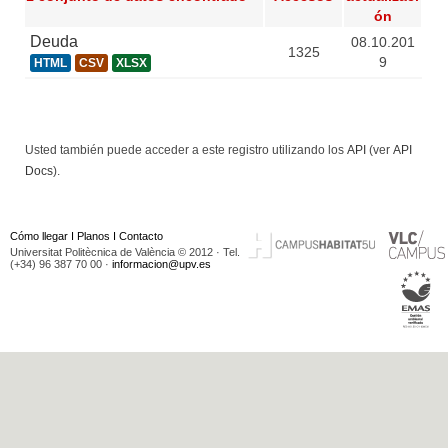
ón
Deuda
08.10.201
1325
9
HTML
CSV
XLSX
Usted también puede acceder a este registro utilizando los
API
(ver
API
Docs
).
Cómo llegar
I
Planos
I
Contacto
Universitat Politècnica de València © 2012 · Tel.
(+34) 96 387 70 00 ·
informacion@upv.es